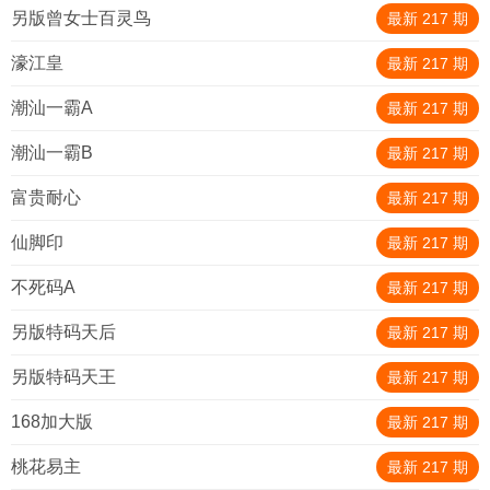
另版曾女士百灵鸟
最新
217
期
濠江皇
最新
217
期
潮汕一霸A
最新
217
期
潮汕一霸B
最新
217
期
富贵耐心
最新
217
期
仙脚印
最新
217
期
不死码A
最新
217
期
另版特码天后
最新
217
期
另版特码天王
最新
217
期
168加大版
最新
217
期
桃花易主
最新
217
期