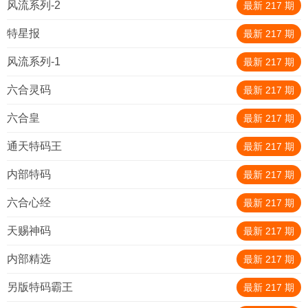
风流系列-2
最新
217
期
特星报
最新
217
期
风流系列-1
最新
217
期
六合灵码
最新
217
期
六合皇
最新
217
期
通天特码王
最新
217
期
内部特码
最新
217
期
六合心经
最新
217
期
天赐神码
最新
217
期
内部精选
最新
217
期
另版特码霸王
最新
217
期