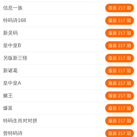
信息一族
最新
217
期
特码诗168
最新
217
期
新灵码
最新
217
期
皇中皇B
最新
217
期
另版新三怪
最新
217
期
新诸葛
最新
217
期
皇中皇A
最新
217
期
赌王
最新
217
期
爆富
最新
217
期
特码生肖对对拼
最新
217
期
曾特码诗
最新
217
期