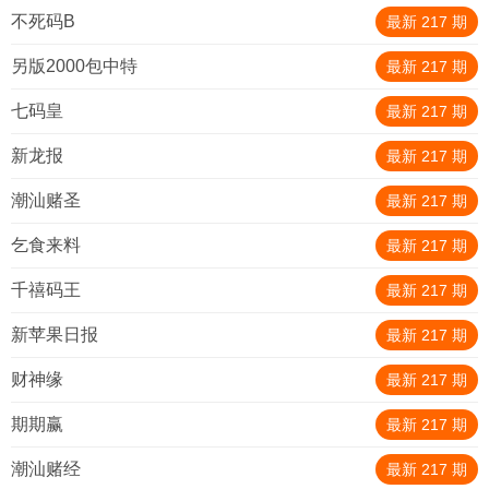
不死码B
最新
217
期
另版2000包中特
最新
217
期
七码皇
最新
217
期
新龙报
最新
217
期
潮汕赌圣
最新
217
期
乞食来料
最新
217
期
千禧码王
最新
217
期
新苹果日报
最新
217
期
财神缘
最新
217
期
期期赢
最新
217
期
潮汕赌经
最新
217
期