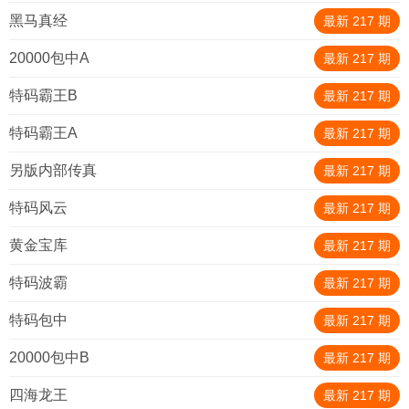
黑马真经
最新
217
期
20000包中A
最新
217
期
特码霸王B
最新
217
期
特码霸王A
最新
217
期
另版内部传真
最新
217
期
特码风云
最新
217
期
黄金宝库
最新
217
期
特码波霸
最新
217
期
特码包中
最新
217
期
20000包中B
最新
217
期
四海龙王
最新
217
期