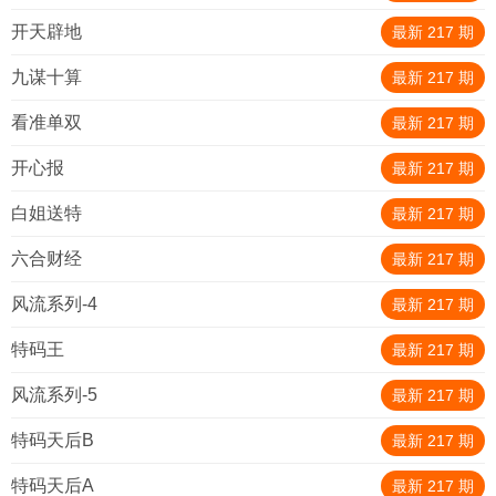
开天辟地
最新
217
期
九谋十算
最新
217
期
看准单双
最新
217
期
开心报
最新
217
期
白姐送特
最新
217
期
六合财经
最新
217
期
风流系列-4
最新
217
期
特码王
最新
217
期
风流系列-5
最新
217
期
特码天后B
最新
217
期
特码天后A
最新
217
期